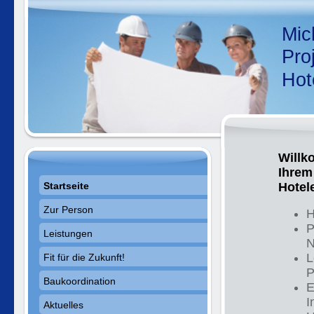
Mic
Pro
Hot
Willk
Ihrem
Startseite
Hotel
Zur Person
H
P
Leistungen
N
L
Fit für die Zukunft!
P
Baukoordination
E
I
Aktuelles