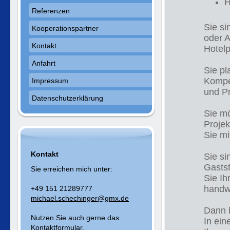
H
Referenzen
Sie si
Kooperationspartner
oder A
Kontakt
Hotel
Anfahrt
Sie pl
Kompet
Impressum
und P
Datenschutzerklärung
Sie mö
Projek
Sie mi
Kontakt
Sie si
Gastst
Sie erreichen mich unter:
Sie Ih
handwe
+49 151 21289777
michael.schechinger@gmx.de
Dann k
Nutzen Sie auch gerne das
In ein
Kontaktformular
.