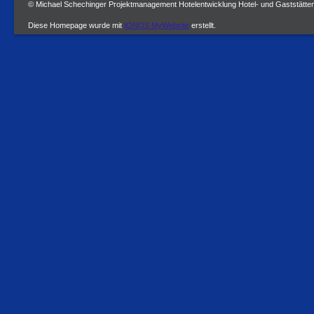
© Michael Schechinger Projektmanagement Hotelentwicklung Hotel- und Gaststätte
Diese Homepage wurde mit
IONOS MyWebsite
erstellt.